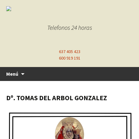
Telefonos 24 horas
637 405 423
600 919 191
Ir
Menú
al
contenido
Dº. TOMAS DEL ARBOL GONZALEZ