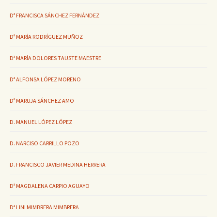
Dª FRANCISCA SÁNCHEZ FERNÁNDEZ
Dª MARÍA RODRÍGUEZ MUÑOZ
Dª MARÍA DOLORES TAUSTE MAESTRE
Dª ALFONSA LÓPEZ MORENO
Dª MARUJA SÁNCHEZ AMO
D. MANUEL LÓPEZ LÓPEZ
D. NARCISO CARRILLO POZO
D. FRANCISCO JAVIER MEDINA HERRERA
Dª MAGDALENA CARPIO AGUAYO
Dª LINI MIMBRERA MIMBRERA