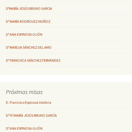
DªMARÍA JESÚS BRUNO GARCIA
Dª MARÍA RODRÍGUEZ MUÑOZ
Dª ANA ESPINOSA GIJÓN
Dª MARUJA SÁNCHEZ DEL AMO
Dª FRANCISCA SÁNCHEZ FERNÁNDEZ
Próximas misas
D. Francisco Espinosa Valdivia
Dª ￼ MARÍA JESÚS BRUNO GARCÍA
Dª ANA ESPINOSA GIJÓN