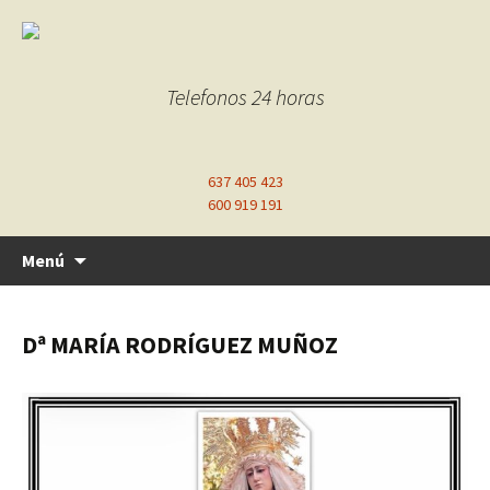
Telefonos 24 horas
637 405 423
600 919 191
Ir
Menú
al
contenido
Dª MARÍA RODRÍGUEZ MUÑOZ