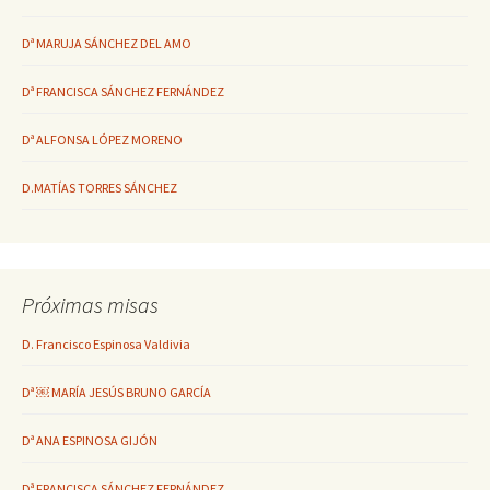
Dª MARUJA SÁNCHEZ DEL AMO
Dª FRANCISCA SÁNCHEZ FERNÁNDEZ
Dª ALFONSA LÓPEZ MORENO
D.MATÍAS TORRES SÁNCHEZ
Próximas misas
D. Francisco Espinosa Valdivia
Dª ￼ MARÍA JESÚS BRUNO GARCÍA
Dª ANA ESPINOSA GIJÓN
Dª FRANCISCA SÁNCHEZ FERNÁNDEZ