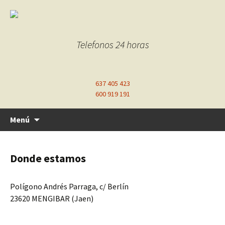
Telefonos 24 horas
637 405 423
600 919 191
Ir
Menú
al
contenido
Donde estamos
Polígono Andrés Parraga, c/ Berlín
23620 MENGIBAR (Jaen)