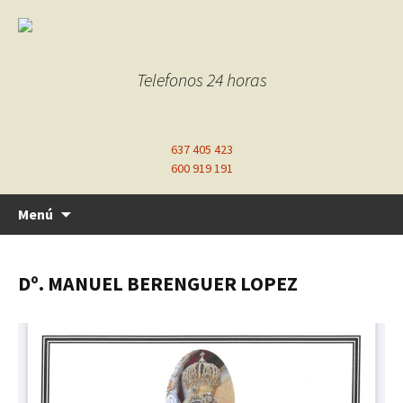
Telefonos 24 horas
637 405 423
600 919 191
Ir
Menú
al
contenido
Dº. MANUEL BERENGUER LOPEZ