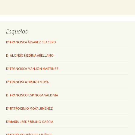
Esquelas
Dª FRANCISCA ÁLVAREZ CEACERO
D. ALONSO MEDINA ARELLANO
Dª FRANCISCA MANJÓN MARTÍNEZ
Dª FRANCISCA BRUNO MOYA
D. FRANCISCO ESPINOSA VALDIVIA
Dª PATROCINIO MOYA JIMÉNEZ
DªMARÍA JESÚS BRUNO GARCIA
Dª MARÍA RODRÍGUEZ MUÑOZ