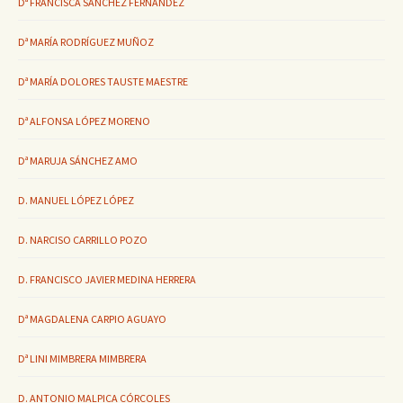
Dª FRANCISCA SÁNCHEZ FERNÁNDEZ
Dª MARÍA RODRÍGUEZ MUÑOZ
Dª MARÍA DOLORES TAUSTE MAESTRE
Dª ALFONSA LÓPEZ MORENO
Dª MARUJA SÁNCHEZ AMO
D. MANUEL LÓPEZ LÓPEZ
D. NARCISO CARRILLO POZO
D. FRANCISCO JAVIER MEDINA HERRERA
Dª MAGDALENA CARPIO AGUAYO
Dª LINI MIMBRERA MIMBRERA
D. ANTONIO MALPICA CÓRCOLES