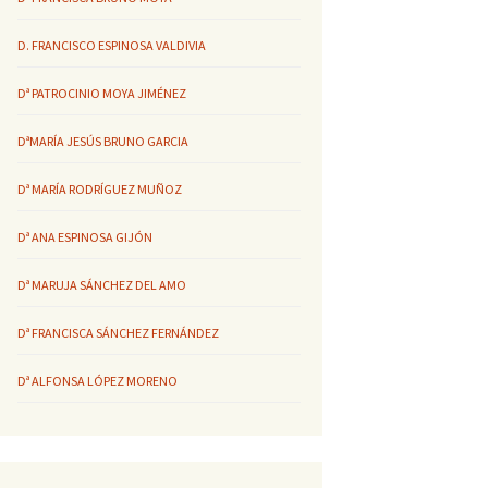
D. FRANCISCO ESPINOSA VALDIVIA
Dª PATROCINIO MOYA JIMÉNEZ
DªMARÍA JESÚS BRUNO GARCIA
Dª MARÍA RODRÍGUEZ MUÑOZ
Dª ANA ESPINOSA GIJÓN
Dª MARUJA SÁNCHEZ DEL AMO
Dª FRANCISCA SÁNCHEZ FERNÁNDEZ
Dª ALFONSA LÓPEZ MORENO