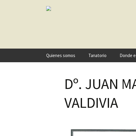
Ir
Quienes somos
Tanatorio
Donde e
al
contenido
Dº. JUAN 
VALDIVIA