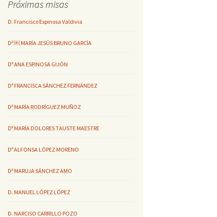
Próximas misas
D. Francisco Espinosa Valdivia
Dª ￼ MARÍA JESÚS BRUNO GARCÍA
Dª ANA ESPINOSA GIJÓN
Dª FRANCISCA SÁNCHEZ FERNÁNDEZ
Dª MARÍA RODRÍGUEZ MUÑOZ
Dª MARÍA DOLORES TAUSTE MAESTRE
Dª ALFONSA LÓPEZ MORENO
Dª MARUJA SÁNCHEZ AMO
D. MANUEL LÓPEZ LÓPEZ
D. NARCISO CARRILLO POZO