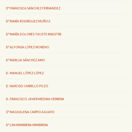
Dª FRANCISCA SÁNCHEZ FERNÁNDEZ
Dª MARÍA RODRÍGUEZ MUÑOZ
Dª MARÍA DOLORES TAUSTE MAESTRE
Dª ALFONSA LÓPEZ MORENO
Dª MARUJA SÁNCHEZ AMO
D. MANUEL LÓPEZ LÓPEZ
D. NARCISO CARRILLO POZO
D. FRANCISCO JAVIER MEDINA HERRERA
Dª MAGDALENA CARPIO AGUAYO
Dª LINI MIMBRERA MIMBRERA