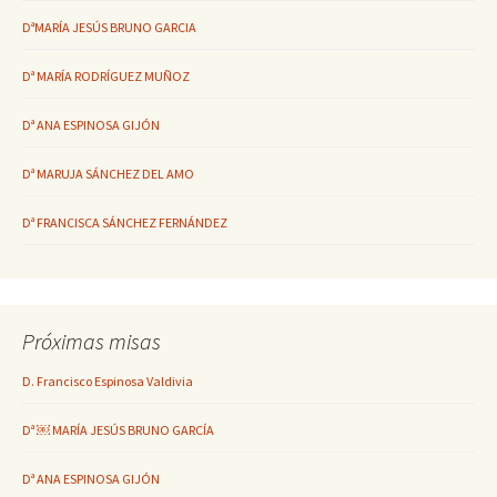
DªMARÍA JESÚS BRUNO GARCIA
Dª MARÍA RODRÍGUEZ MUÑOZ
Dª ANA ESPINOSA GIJÓN
Dª MARUJA SÁNCHEZ DEL AMO
Dª FRANCISCA SÁNCHEZ FERNÁNDEZ
Próximas misas
D. Francisco Espinosa Valdivia
Dª ￼ MARÍA JESÚS BRUNO GARCÍA
Dª ANA ESPINOSA GIJÓN