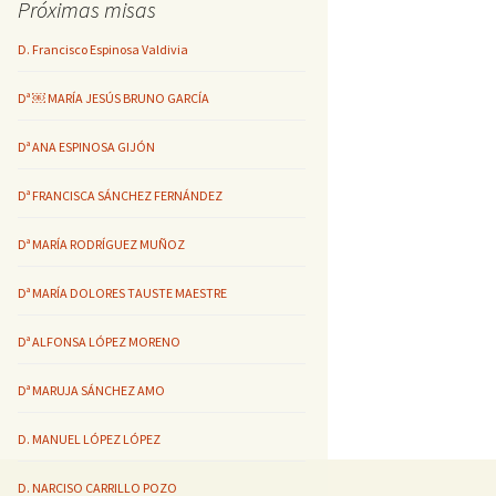
Próximas misas
D. Francisco Espinosa Valdivia
Dª ￼ MARÍA JESÚS BRUNO GARCÍA
Dª ANA ESPINOSA GIJÓN
Dª FRANCISCA SÁNCHEZ FERNÁNDEZ
Dª MARÍA RODRÍGUEZ MUÑOZ
Dª MARÍA DOLORES TAUSTE MAESTRE
Dª ALFONSA LÓPEZ MORENO
Dª MARUJA SÁNCHEZ AMO
D. MANUEL LÓPEZ LÓPEZ
D. NARCISO CARRILLO POZO