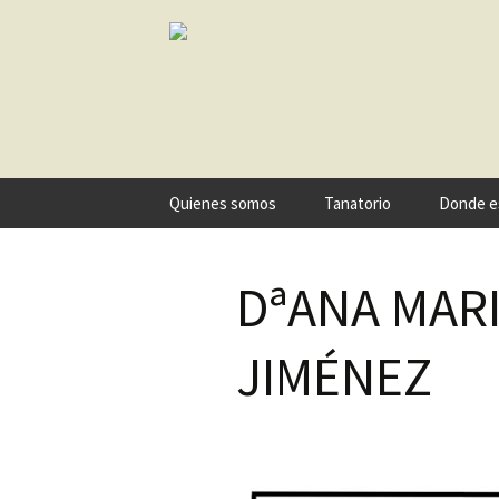
Ir
Quienes somos
Tanatorio
Donde e
al
contenido
DªANA MAR
JIMÉNEZ