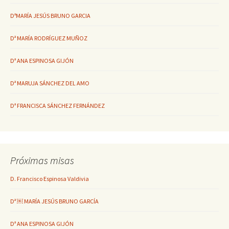
DªMARÍA JESÚS BRUNO GARCIA
Dª MARÍA RODRÍGUEZ MUÑOZ
Dª ANA ESPINOSA GIJÓN
Dª MARUJA SÁNCHEZ DEL AMO
Dª FRANCISCA SÁNCHEZ FERNÁNDEZ
Próximas misas
D. Francisco Espinosa Valdivia
Dª ￼ MARÍA JESÚS BRUNO GARCÍA
Dª ANA ESPINOSA GIJÓN