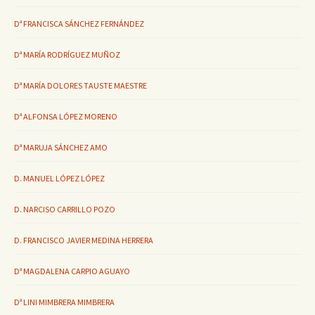
Dª FRANCISCA SÁNCHEZ FERNÁNDEZ
Dª MARÍA RODRÍGUEZ MUÑOZ
Dª MARÍA DOLORES TAUSTE MAESTRE
Dª ALFONSA LÓPEZ MORENO
Dª MARUJA SÁNCHEZ AMO
D. MANUEL LÓPEZ LÓPEZ
D. NARCISO CARRILLO POZO
D. FRANCISCO JAVIER MEDINA HERRERA
Dª MAGDALENA CARPIO AGUAYO
Dª LINI MIMBRERA MIMBRERA