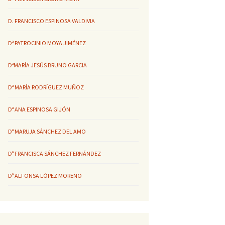
D. FRANCISCO ESPINOSA VALDIVIA
Dª PATROCINIO MOYA JIMÉNEZ
DªMARÍA JESÚS BRUNO GARCIA
Dª MARÍA RODRÍGUEZ MUÑOZ
Dª ANA ESPINOSA GIJÓN
Dª MARUJA SÁNCHEZ DEL AMO
Dª FRANCISCA SÁNCHEZ FERNÁNDEZ
Dª ALFONSA LÓPEZ MORENO