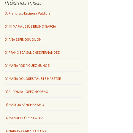
Próximas misas
D. Francisco Espinosa Valdivia
Dª ￼ MARÍA JESÚS BRUNO GARCÍA
Dª ANA ESPINOSA GIJÓN
Dª FRANCISCA SÁNCHEZ FERNÁNDEZ
Dª MARÍA RODRÍGUEZ MUÑOZ
Dª MARÍA DOLORES TAUSTE MAESTRE
Dª ALFONSA LÓPEZ MORENO
Dª MARUJA SÁNCHEZ AMO
D. MANUEL LÓPEZ LÓPEZ
D. NARCISO CARRILLO POZO