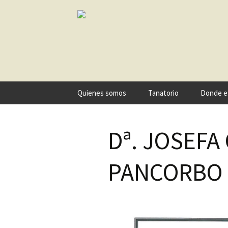
Ir
Quienes somos
Tanatorio
Donde e
al
contenido
Dª. JOSEFA
PANCORBO