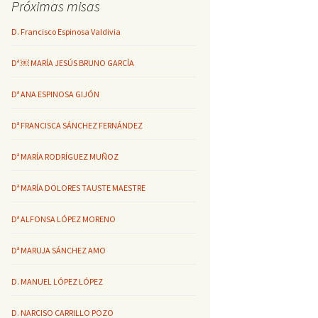
Próximas misas
D. Francisco Espinosa Valdivia
Dª ￼ MARÍA JESÚS BRUNO GARCÍA
Dª ANA ESPINOSA GIJÓN
Dª FRANCISCA SÁNCHEZ FERNÁNDEZ
Dª MARÍA RODRÍGUEZ MUÑOZ
Dª MARÍA DOLORES TAUSTE MAESTRE
Dª ALFONSA LÓPEZ MORENO
Dª MARUJA SÁNCHEZ AMO
D. MANUEL LÓPEZ LÓPEZ
D. NARCISO CARRILLO POZO