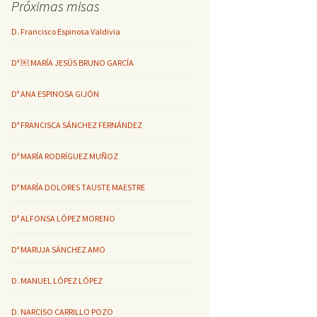
Próximas misas
D. Francisco Espinosa Valdivia
Dª ￼ MARÍA JESÚS BRUNO GARCÍA
Dª ANA ESPINOSA GIJÓN
Dª FRANCISCA SÁNCHEZ FERNÁNDEZ
Dª MARÍA RODRÍGUEZ MUÑOZ
Dª MARÍA DOLORES TAUSTE MAESTRE
Dª ALFONSA LÓPEZ MORENO
Dª MARUJA SÁNCHEZ AMO
D. MANUEL LÓPEZ LÓPEZ
D. NARCISO CARRILLO POZO