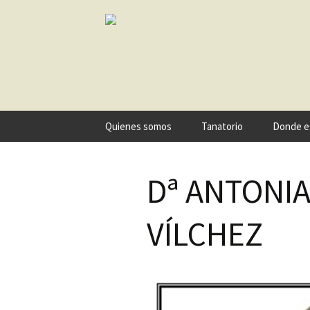
Ir
Quienes somos
Tanatorio
Donde e
al
contenido
Dª ANTONI
VÍLCHEZ