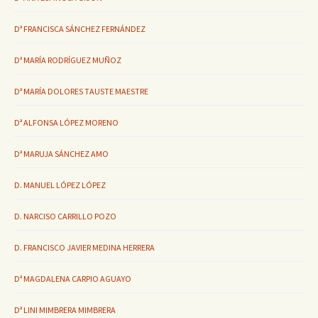
Dª FRANCISCA SÁNCHEZ FERNÁNDEZ
Dª MARÍA RODRÍGUEZ MUÑOZ
Dª MARÍA DOLORES TAUSTE MAESTRE
Dª ALFONSA LÓPEZ MORENO
Dª MARUJA SÁNCHEZ AMO
D. MANUEL LÓPEZ LÓPEZ
D. NARCISO CARRILLO POZO
D. FRANCISCO JAVIER MEDINA HERRERA
Dª MAGDALENA CARPIO AGUAYO
Dª LINI MIMBRERA MIMBRERA