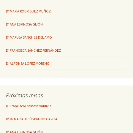
Dª MARÍA RODRÍGUEZ MUÑOZ
Dª ANA ESPINOSA GIJÓN
Dª MARUJA SÁNCHEZ DEL AMO
Dª FRANCISCA SÁNCHEZ FERNÁNDEZ
Dª ALFONSA LÓPEZ MORENO
Próximas misas
D. Francisco Espinosa Valdivia
Dª ￼ MARÍA JESÚS BRUNO GARCÍA
Dª ANA ESPINOSA GIJÓN