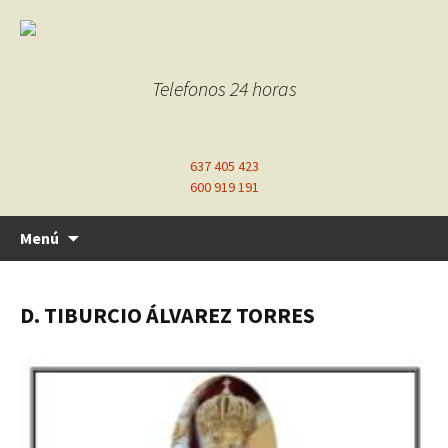
Telefonos 24 horas
637 405 423
600 919 191
Ir
Menú
al
contenido
D. TIBURCIO ÁLVAREZ TORRES