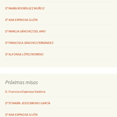
Dª MARÍA RODRÍGUEZ MUÑOZ
Dª ANA ESPINOSA GIJÓN
Dª MARUJA SÁNCHEZ DEL AMO
Dª FRANCISCA SÁNCHEZ FERNÁNDEZ
Dª ALFONSA LÓPEZ MORENO
Próximas misas
D. Francisco Espinosa Valdivia
Dª ￼ MARÍA JESÚS BRUNO GARCÍA
Dª ANA ESPINOSA GIJÓN