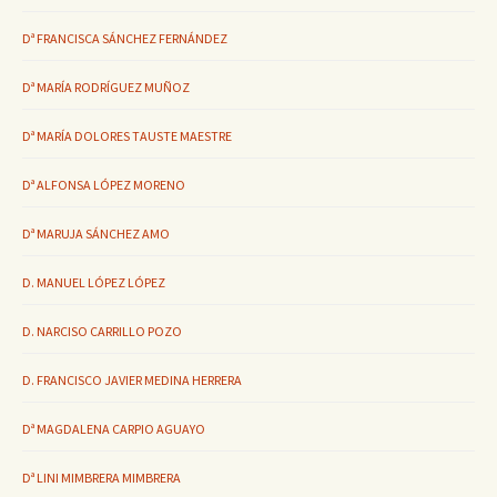
Dª FRANCISCA SÁNCHEZ FERNÁNDEZ
Dª MARÍA RODRÍGUEZ MUÑOZ
Dª MARÍA DOLORES TAUSTE MAESTRE
Dª ALFONSA LÓPEZ MORENO
Dª MARUJA SÁNCHEZ AMO
D. MANUEL LÓPEZ LÓPEZ
D. NARCISO CARRILLO POZO
D. FRANCISCO JAVIER MEDINA HERRERA
Dª MAGDALENA CARPIO AGUAYO
Dª LINI MIMBRERA MIMBRERA