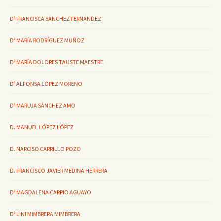
Dª FRANCISCA SÁNCHEZ FERNÁNDEZ
Dª MARÍA RODRÍGUEZ MUÑOZ
Dª MARÍA DOLORES TAUSTE MAESTRE
Dª ALFONSA LÓPEZ MORENO
Dª MARUJA SÁNCHEZ AMO
D. MANUEL LÓPEZ LÓPEZ
D. NARCISO CARRILLO POZO
D. FRANCISCO JAVIER MEDINA HERRERA
Dª MAGDALENA CARPIO AGUAYO
Dª LINI MIMBRERA MIMBRERA