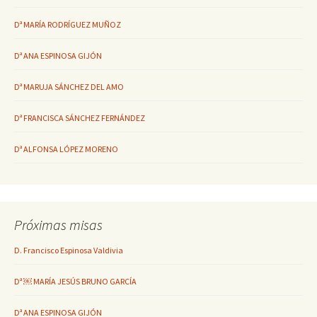
Dª MARÍA RODRÍGUEZ MUÑOZ
Dª ANA ESPINOSA GIJÓN
Dª MARUJA SÁNCHEZ DEL AMO
Dª FRANCISCA SÁNCHEZ FERNÁNDEZ
Dª ALFONSA LÓPEZ MORENO
Próximas misas
D. Francisco Espinosa Valdivia
Dª ￼ MARÍA JESÚS BRUNO GARCÍA
Dª ANA ESPINOSA GIJÓN