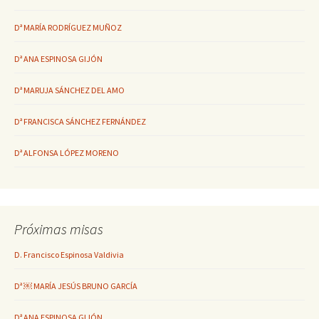
Dª MARÍA RODRÍGUEZ MUÑOZ
Dª ANA ESPINOSA GIJÓN
Dª MARUJA SÁNCHEZ DEL AMO
Dª FRANCISCA SÁNCHEZ FERNÁNDEZ
Dª ALFONSA LÓPEZ MORENO
Próximas misas
D. Francisco Espinosa Valdivia
Dª ￼ MARÍA JESÚS BRUNO GARCÍA
Dª ANA ESPINOSA GIJÓN