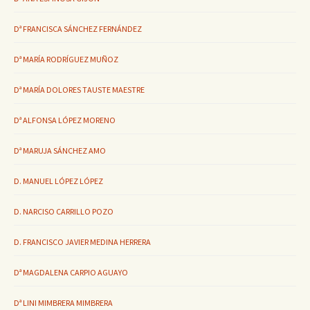
Dª FRANCISCA SÁNCHEZ FERNÁNDEZ
Dª MARÍA RODRÍGUEZ MUÑOZ
Dª MARÍA DOLORES TAUSTE MAESTRE
Dª ALFONSA LÓPEZ MORENO
Dª MARUJA SÁNCHEZ AMO
D. MANUEL LÓPEZ LÓPEZ
D. NARCISO CARRILLO POZO
D. FRANCISCO JAVIER MEDINA HERRERA
Dª MAGDALENA CARPIO AGUAYO
Dª LINI MIMBRERA MIMBRERA