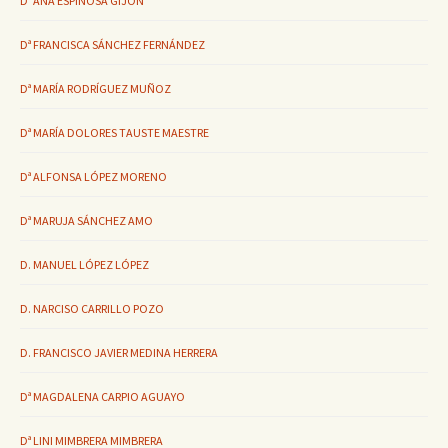
Dª ANA ESPINOSA GIJÓN
Dª FRANCISCA SÁNCHEZ FERNÁNDEZ
Dª MARÍA RODRÍGUEZ MUÑOZ
Dª MARÍA DOLORES TAUSTE MAESTRE
Dª ALFONSA LÓPEZ MORENO
Dª MARUJA SÁNCHEZ AMO
D. MANUEL LÓPEZ LÓPEZ
D. NARCISO CARRILLO POZO
D. FRANCISCO JAVIER MEDINA HERRERA
Dª MAGDALENA CARPIO AGUAYO
Dª LINI MIMBRERA MIMBRERA