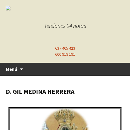
Telefonos 24 horas
637 405 423
600 919 191
Ir
Menú
al
contenido
D. GIL MEDINA HERRERA