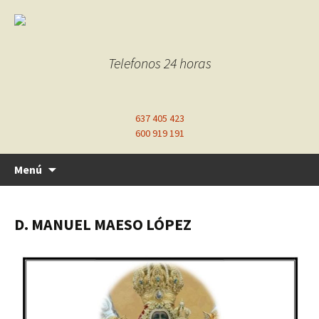
Telefonos 24 horas
637 405 423
600 919 191
Ir
Menú
al
contenido
D. MANUEL MAESO LÓPEZ