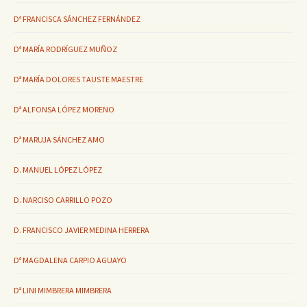
Dª FRANCISCA SÁNCHEZ FERNÁNDEZ
Dª MARÍA RODRÍGUEZ MUÑOZ
Dª MARÍA DOLORES TAUSTE MAESTRE
Dª ALFONSA LÓPEZ MORENO
Dª MARUJA SÁNCHEZ AMO
D. MANUEL LÓPEZ LÓPEZ
D. NARCISO CARRILLO POZO
D. FRANCISCO JAVIER MEDINA HERRERA
Dª MAGDALENA CARPIO AGUAYO
Dª LINI MIMBRERA MIMBRERA