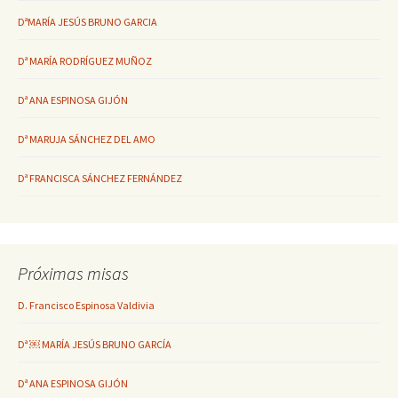
DªMARÍA JESÚS BRUNO GARCIA
Dª MARÍA RODRÍGUEZ MUÑOZ
Dª ANA ESPINOSA GIJÓN
Dª MARUJA SÁNCHEZ DEL AMO
Dª FRANCISCA SÁNCHEZ FERNÁNDEZ
Próximas misas
D. Francisco Espinosa Valdivia
Dª ￼ MARÍA JESÚS BRUNO GARCÍA
Dª ANA ESPINOSA GIJÓN