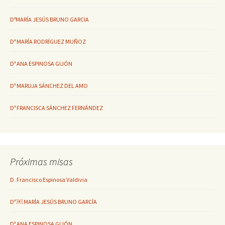
DªMARÍA JESÚS BRUNO GARCIA
Dª MARÍA RODRÍGUEZ MUÑOZ
Dª ANA ESPINOSA GIJÓN
Dª MARUJA SÁNCHEZ DEL AMO
Dª FRANCISCA SÁNCHEZ FERNÁNDEZ
Próximas misas
D. Francisco Espinosa Valdivia
Dª ￼ MARÍA JESÚS BRUNO GARCÍA
Dª ANA ESPINOSA GIJÓN