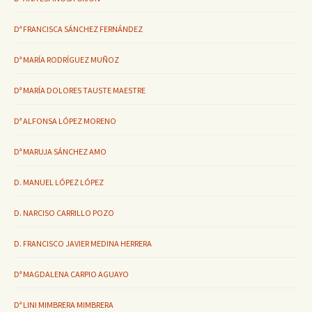
Dª FRANCISCA SÁNCHEZ FERNÁNDEZ
Dª MARÍA RODRÍGUEZ MUÑOZ
Dª MARÍA DOLORES TAUSTE MAESTRE
Dª ALFONSA LÓPEZ MORENO
Dª MARUJA SÁNCHEZ AMO
D. MANUEL LÓPEZ LÓPEZ
D. NARCISO CARRILLO POZO
D. FRANCISCO JAVIER MEDINA HERRERA
Dª MAGDALENA CARPIO AGUAYO
Dª LINI MIMBRERA MIMBRERA