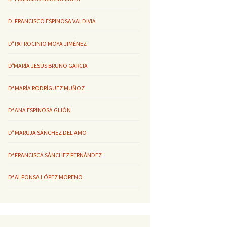
D. FRANCISCO ESPINOSA VALDIVIA
Dª PATROCINIO MOYA JIMÉNEZ
DªMARÍA JESÚS BRUNO GARCIA
Dª MARÍA RODRÍGUEZ MUÑOZ
Dª ANA ESPINOSA GIJÓN
Dª MARUJA SÁNCHEZ DEL AMO
Dª FRANCISCA SÁNCHEZ FERNÁNDEZ
Dª ALFONSA LÓPEZ MORENO