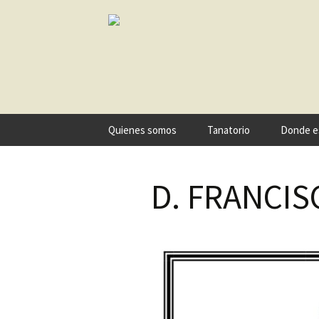
Ir
Quienes somos
Tanatorio
Donde e
al
contenido
D. FRANCI