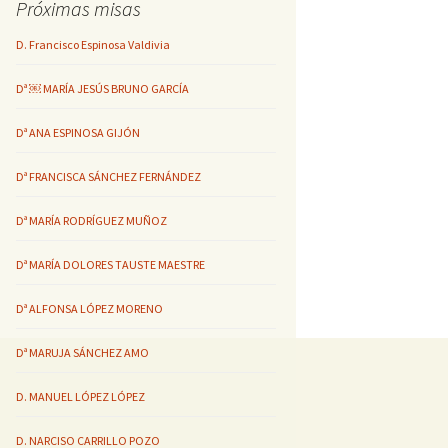
Próximas misas
D. Francisco Espinosa Valdivia
Dª ￼ MARÍA JESÚS BRUNO GARCÍA
Dª ANA ESPINOSA GIJÓN
Dª FRANCISCA SÁNCHEZ FERNÁNDEZ
Dª MARÍA RODRÍGUEZ MUÑOZ
Dª MARÍA DOLORES TAUSTE MAESTRE
Dª ALFONSA LÓPEZ MORENO
Dª MARUJA SÁNCHEZ AMO
D. MANUEL LÓPEZ LÓPEZ
D. NARCISO CARRILLO POZO