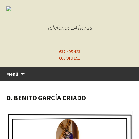
Telefonos 24 horas
637 405 423
600 919 191
Ir
Menú
al
contenido
D. BENITO GARCÍA CRIADO