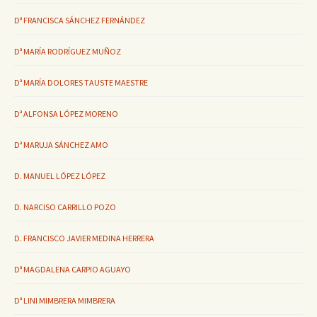
Dª FRANCISCA SÁNCHEZ FERNÁNDEZ
Dª MARÍA RODRÍGUEZ MUÑOZ
Dª MARÍA DOLORES TAUSTE MAESTRE
Dª ALFONSA LÓPEZ MORENO
Dª MARUJA SÁNCHEZ AMO
D. MANUEL LÓPEZ LÓPEZ
D. NARCISO CARRILLO POZO
D. FRANCISCO JAVIER MEDINA HERRERA
Dª MAGDALENA CARPIO AGUAYO
Dª LINI MIMBRERA MIMBRERA