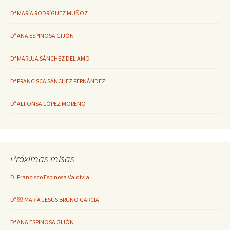
Dª MARÍA RODRÍGUEZ MUÑOZ
Dª ANA ESPINOSA GIJÓN
Dª MARUJA SÁNCHEZ DEL AMO
Dª FRANCISCA SÁNCHEZ FERNÁNDEZ
Dª ALFONSA LÓPEZ MORENO
Próximas misas
D. Francisco Espinosa Valdivia
Dª ￼ MARÍA JESÚS BRUNO GARCÍA
Dª ANA ESPINOSA GIJÓN