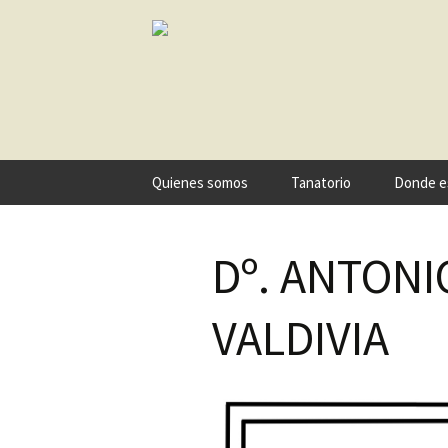
Ir
Quienes somos
Tanatorio
Donde e
al
contenido
Dº. ANTONI
VALDIVIA