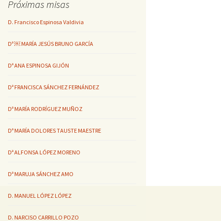
Próximas misas
D. Francisco Espinosa Valdivia
Dª ￼ MARÍA JESÚS BRUNO GARCÍA
Dª ANA ESPINOSA GIJÓN
Dª FRANCISCA SÁNCHEZ FERNÁNDEZ
Dª MARÍA RODRÍGUEZ MUÑOZ
Dª MARÍA DOLORES TAUSTE MAESTRE
Dª ALFONSA LÓPEZ MORENO
Dª MARUJA SÁNCHEZ AMO
D. MANUEL LÓPEZ LÓPEZ
D. NARCISO CARRILLO POZO