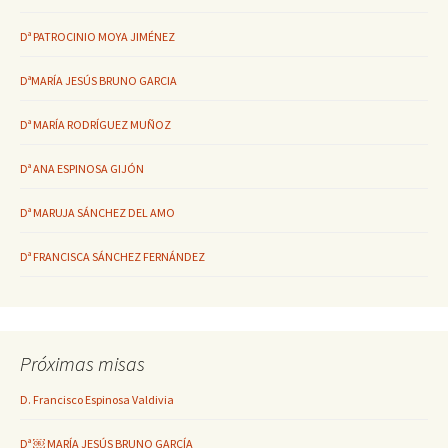
Dª PATROCINIO MOYA JIMÉNEZ
DªMARÍA JESÚS BRUNO GARCIA
Dª MARÍA RODRÍGUEZ MUÑOZ
Dª ANA ESPINOSA GIJÓN
Dª MARUJA SÁNCHEZ DEL AMO
Dª FRANCISCA SÁNCHEZ FERNÁNDEZ
Próximas misas
D. Francisco Espinosa Valdivia
Dª ￼ MARÍA JESÚS BRUNO GARCÍA