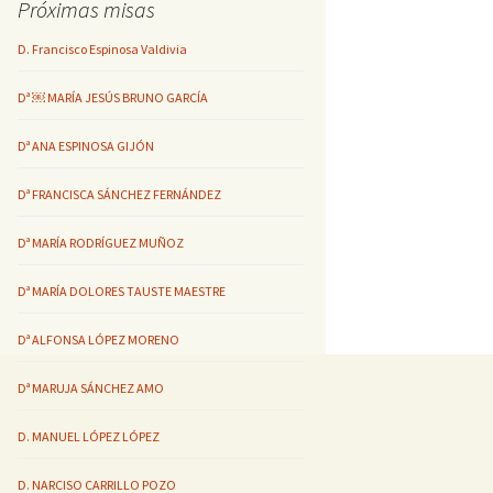
Próximas misas
D. Francisco Espinosa Valdivia
Dª ￼ MARÍA JESÚS BRUNO GARCÍA
Dª ANA ESPINOSA GIJÓN
Dª FRANCISCA SÁNCHEZ FERNÁNDEZ
Dª MARÍA RODRÍGUEZ MUÑOZ
Dª MARÍA DOLORES TAUSTE MAESTRE
Dª ALFONSA LÓPEZ MORENO
Dª MARUJA SÁNCHEZ AMO
D. MANUEL LÓPEZ LÓPEZ
D. NARCISO CARRILLO POZO