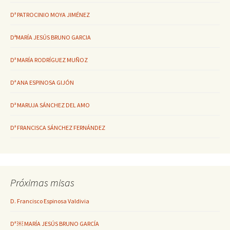
Dª PATROCINIO MOYA JIMÉNEZ
DªMARÍA JESÚS BRUNO GARCIA
Dª MARÍA RODRÍGUEZ MUÑOZ
Dª ANA ESPINOSA GIJÓN
Dª MARUJA SÁNCHEZ DEL AMO
Dª FRANCISCA SÁNCHEZ FERNÁNDEZ
Próximas misas
D. Francisco Espinosa Valdivia
Dª ￼ MARÍA JESÚS BRUNO GARCÍA