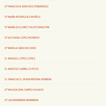
Dª FRANCISCA SÁNCHEZ FERNÁNDEZ
Dª MARÍA RODRÍGUEZ MUÑOZ
Dª MARÍA DOLORES TAUSTE MAESTRE
Dª ALFONSA LÓPEZ MORENO
Dª MARUJA SÁNCHEZ AMO
D. MANUEL LÓPEZ LÓPEZ
D. NARCISO CARRILLO POZO
D. FRANCISCO JAVIER MEDINA HERRERA
Dª MAGDALENA CARPIO AGUAYO
Dª LINI MIMBRERA MIMBRERA