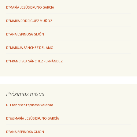
DªMARÍA JESÚS BRUNO GARCIA
Dª MARÍA RODRÍGUEZ MUÑOZ
Dª ANA ESPINOSA GIJÓN
Dª MARUJA SÁNCHEZ DEL AMO
Dª FRANCISCA SÁNCHEZ FERNÁNDEZ
Próximas misas
D. Francisco Espinosa Valdivia
Dª ￼ MARÍA JESÚS BRUNO GARCÍA
Dª ANA ESPINOSA GIJÓN