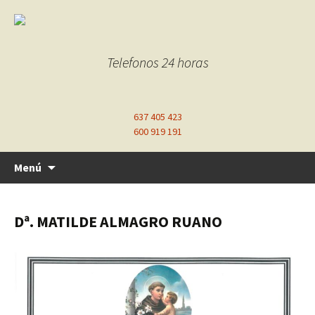
Telefonos 24 horas
637 405 423
600 919 191
Ir
Menú
al
contenido
Dª. MATILDE ALMAGRO RUANO