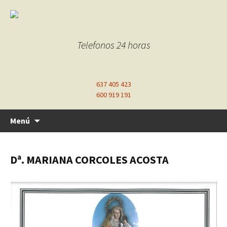
Telefonos 24 horas
637 405 423
600 919 191
Ir
Menú
al
contenido
Dª. MARIANA CORCOLES ACOSTA