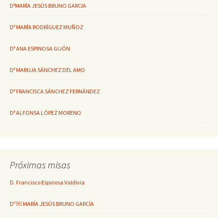
DªMARÍA JESÚS BRUNO GARCIA
Dª MARÍA RODRÍGUEZ MUÑOZ
Dª ANA ESPINOSA GIJÓN
Dª MARUJA SÁNCHEZ DEL AMO
Dª FRANCISCA SÁNCHEZ FERNÁNDEZ
Dª ALFONSA LÓPEZ MORENO
Próximas misas
D. Francisco Espinosa Valdivia
Dª ￼ MARÍA JESÚS BRUNO GARCÍA