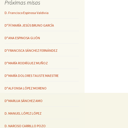
Próximas misas
D. Francisco Espinosa Valdivia
Dª ￼ MARÍA JESÚS BRUNO GARCÍA
Dª ANA ESPINOSA GIJÓN
Dª FRANCISCA SÁNCHEZ FERNÁNDEZ
Dª MARÍA RODRÍGUEZ MUÑOZ
Dª MARÍA DOLORES TAUSTE MAESTRE
Dª ALFONSA LÓPEZ MORENO
Dª MARUJA SÁNCHEZ AMO
D. MANUEL LÓPEZ LÓPEZ
D. NARCISO CARRILLO POZO