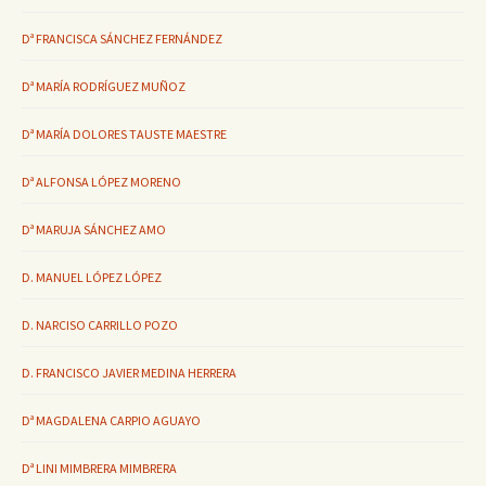
Dª FRANCISCA SÁNCHEZ FERNÁNDEZ
Dª MARÍA RODRÍGUEZ MUÑOZ
Dª MARÍA DOLORES TAUSTE MAESTRE
Dª ALFONSA LÓPEZ MORENO
Dª MARUJA SÁNCHEZ AMO
D. MANUEL LÓPEZ LÓPEZ
D. NARCISO CARRILLO POZO
D. FRANCISCO JAVIER MEDINA HERRERA
Dª MAGDALENA CARPIO AGUAYO
Dª LINI MIMBRERA MIMBRERA