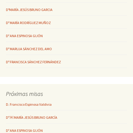
DªMARÍA JESÚS BRUNO GARCIA
Dª MARÍA RODRÍGUEZ MUÑOZ
Dª ANA ESPINOSA GIJÓN
Dª MARUJA SÁNCHEZ DEL AMO
Dª FRANCISCA SÁNCHEZ FERNÁNDEZ
Próximas misas
D. Francisco Espinosa Valdivia
Dª ￼ MARÍA JESÚS BRUNO GARCÍA
Dª ANA ESPINOSA GIJÓN