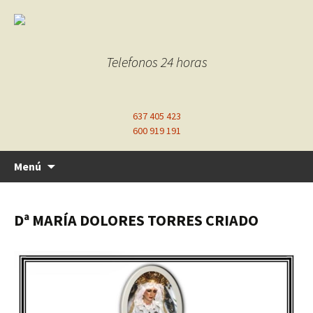
Telefonos 24 horas
637 405 423
600 919 191
Ir
Menú
al
contenido
Dª MARÍA DOLORES TORRES CRIADO