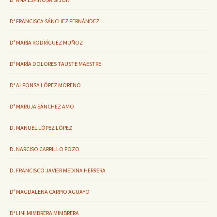
Dª FRANCISCA SÁNCHEZ FERNÁNDEZ
Dª MARÍA RODRÍGUEZ MUÑOZ
Dª MARÍA DOLORES TAUSTE MAESTRE
Dª ALFONSA LÓPEZ MORENO
Dª MARUJA SÁNCHEZ AMO
D. MANUEL LÓPEZ LÓPEZ
D. NARCISO CARRILLO POZO
D. FRANCISCO JAVIER MEDINA HERRERA
Dª MAGDALENA CARPIO AGUAYO
Dª LINI MIMBRERA MIMBRERA