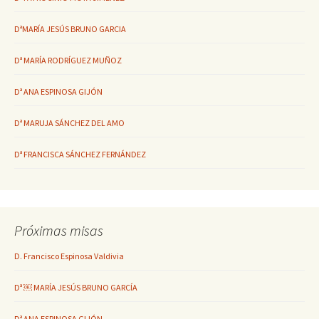
DªMARÍA JESÚS BRUNO GARCIA
Dª MARÍA RODRÍGUEZ MUÑOZ
Dª ANA ESPINOSA GIJÓN
Dª MARUJA SÁNCHEZ DEL AMO
Dª FRANCISCA SÁNCHEZ FERNÁNDEZ
Próximas misas
D. Francisco Espinosa Valdivia
Dª ￼ MARÍA JESÚS BRUNO GARCÍA
Dª ANA ESPINOSA GIJÓN