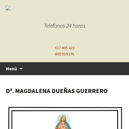
Telefonos 24 horas
637 405 423
600 919 191
Ir
Menú
al
contenido
Dª. MAGDALENA DUEÑAS GUERRERO