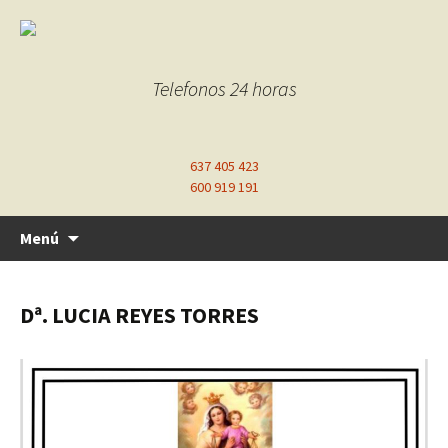
Telefonos 24 horas
637 405 423
600 919 191
Ir
Menú
al
contenido
Dª. LUCIA REYES TORRES