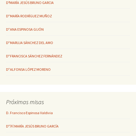
DªMARÍA JESÚS BRUNO GARCIA
Dª MARÍA RODRÍGUEZ MUÑOZ
Dª ANA ESPINOSA GIJÓN
Dª MARUJA SÁNCHEZ DEL AMO
Dª FRANCISCA SÁNCHEZ FERNÁNDEZ
Dª ALFONSA LÓPEZ MORENO
Próximas misas
D. Francisco Espinosa Valdivia
Dª ￼ MARÍA JESÚS BRUNO GARCÍA