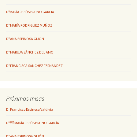
DªMARÍA JESÚS BRUNO GARCIA
Dª MARÍA RODRÍGUEZ MUÑOZ
Dª ANA ESPINOSA GIJÓN
Dª MARUJA SÁNCHEZ DEL AMO
Dª FRANCISCA SÁNCHEZ FERNÁNDEZ
Próximas misas
D. Francisco Espinosa Valdivia
Dª ￼ MARÍA JESÚS BRUNO GARCÍA
Dª ANA ESPINOSA GIJÓN