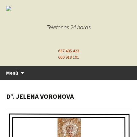
Telefonos 24 horas
637 405 423
600 919 191
Ir
Menú
al
contenido
Dª. JELENA VORONOVA