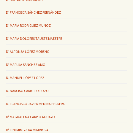
Dª FRANCISCA SÁNCHEZ FERNÁNDEZ
Dª MARÍA RODRÍGUEZ MUÑOZ
Dª MARÍA DOLORES TAUSTE MAESTRE
Dª ALFONSA LÓPEZ MORENO
Dª MARUJA SÁNCHEZ AMO
D. MANUEL LÓPEZ LÓPEZ
D. NARCISO CARRILLO POZO
D. FRANCISCO JAVIER MEDINA HERRERA
Dª MAGDALENA CARPIO AGUAYO
Dª LINI MIMBRERA MIMBRERA