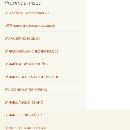
Próximas misas
D. Francisco Espinosa Valdivia
Dª ￼ MARÍA JESÚS BRUNO GARCÍA
Dª ANA ESPINOSA GIJÓN
Dª FRANCISCA SÁNCHEZ FERNÁNDEZ
Dª MARÍA RODRÍGUEZ MUÑOZ
Dª MARÍA DOLORES TAUSTE MAESTRE
Dª ALFONSA LÓPEZ MORENO
Dª MARUJA SÁNCHEZ AMO
D. MANUEL LÓPEZ LÓPEZ
D. NARCISO CARRILLO POZO