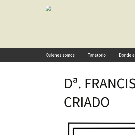
Ir
Quienes somos
Tanatorio
Donde e
al
contenido
Dª. FRANCI
CRIADO