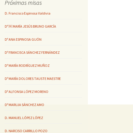
Próximas misas
D. Francisco Espinosa Valdivia
Dª ￼ MARÍA JESÚS BRUNO GARCÍA
Dª ANA ESPINOSA GIJÓN
Dª FRANCISCA SÁNCHEZ FERNÁNDEZ
Dª MARÍA RODRÍGUEZ MUÑOZ
Dª MARÍA DOLORES TAUSTE MAESTRE
Dª ALFONSA LÓPEZ MORENO
Dª MARUJA SÁNCHEZ AMO
D. MANUEL LÓPEZ LÓPEZ
D. NARCISO CARRILLO POZO