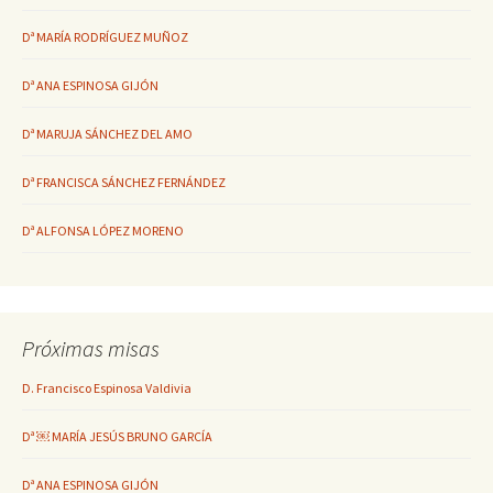
Dª MARÍA RODRÍGUEZ MUÑOZ
Dª ANA ESPINOSA GIJÓN
Dª MARUJA SÁNCHEZ DEL AMO
Dª FRANCISCA SÁNCHEZ FERNÁNDEZ
Dª ALFONSA LÓPEZ MORENO
Próximas misas
D. Francisco Espinosa Valdivia
Dª ￼ MARÍA JESÚS BRUNO GARCÍA
Dª ANA ESPINOSA GIJÓN