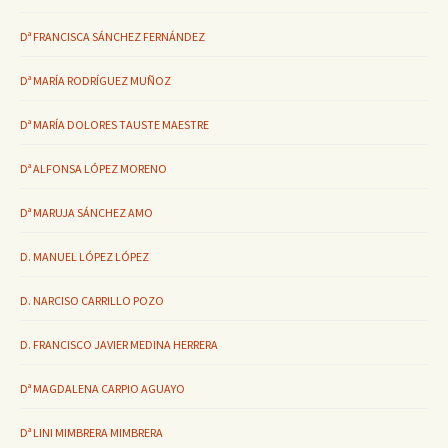
Dª FRANCISCA SÁNCHEZ FERNÁNDEZ
Dª MARÍA RODRÍGUEZ MUÑOZ
Dª MARÍA DOLORES TAUSTE MAESTRE
Dª ALFONSA LÓPEZ MORENO
Dª MARUJA SÁNCHEZ AMO
D. MANUEL LÓPEZ LÓPEZ
D. NARCISO CARRILLO POZO
D. FRANCISCO JAVIER MEDINA HERRERA
Dª MAGDALENA CARPIO AGUAYO
Dª LINI MIMBRERA MIMBRERA