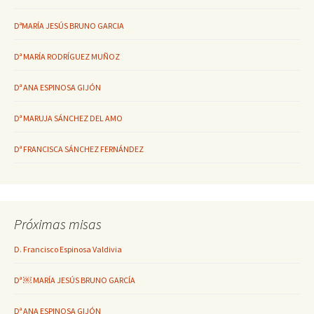
DªMARÍA JESÚS BRUNO GARCIA
Dª MARÍA RODRÍGUEZ MUÑOZ
Dª ANA ESPINOSA GIJÓN
Dª MARUJA SÁNCHEZ DEL AMO
Dª FRANCISCA SÁNCHEZ FERNÁNDEZ
Próximas misas
D. Francisco Espinosa Valdivia
Dª ￼ MARÍA JESÚS BRUNO GARCÍA
Dª ANA ESPINOSA GIJÓN