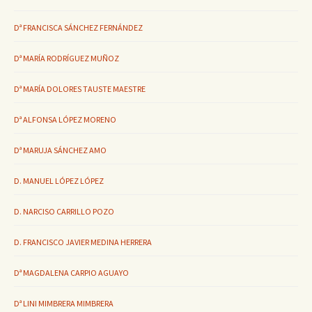
Dª FRANCISCA SÁNCHEZ FERNÁNDEZ
Dª MARÍA RODRÍGUEZ MUÑOZ
Dª MARÍA DOLORES TAUSTE MAESTRE
Dª ALFONSA LÓPEZ MORENO
Dª MARUJA SÁNCHEZ AMO
D. MANUEL LÓPEZ LÓPEZ
D. NARCISO CARRILLO POZO
D. FRANCISCO JAVIER MEDINA HERRERA
Dª MAGDALENA CARPIO AGUAYO
Dª LINI MIMBRERA MIMBRERA