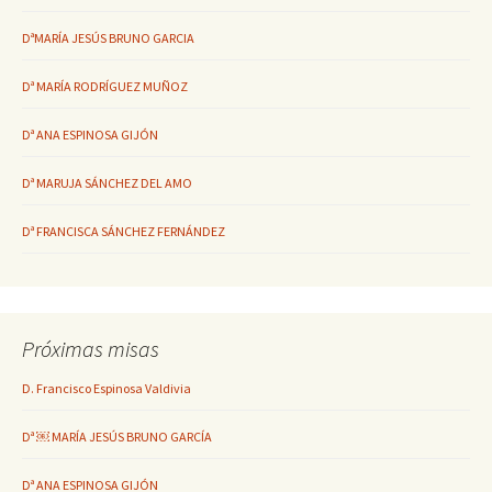
DªMARÍA JESÚS BRUNO GARCIA
Dª MARÍA RODRÍGUEZ MUÑOZ
Dª ANA ESPINOSA GIJÓN
Dª MARUJA SÁNCHEZ DEL AMO
Dª FRANCISCA SÁNCHEZ FERNÁNDEZ
Próximas misas
D. Francisco Espinosa Valdivia
Dª ￼ MARÍA JESÚS BRUNO GARCÍA
Dª ANA ESPINOSA GIJÓN