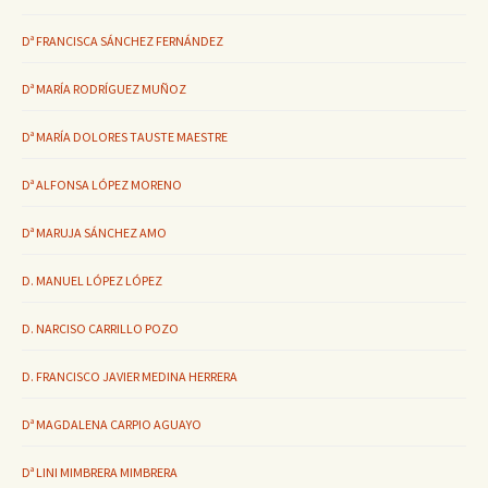
Dª FRANCISCA SÁNCHEZ FERNÁNDEZ
Dª MARÍA RODRÍGUEZ MUÑOZ
Dª MARÍA DOLORES TAUSTE MAESTRE
Dª ALFONSA LÓPEZ MORENO
Dª MARUJA SÁNCHEZ AMO
D. MANUEL LÓPEZ LÓPEZ
D. NARCISO CARRILLO POZO
D. FRANCISCO JAVIER MEDINA HERRERA
Dª MAGDALENA CARPIO AGUAYO
Dª LINI MIMBRERA MIMBRERA