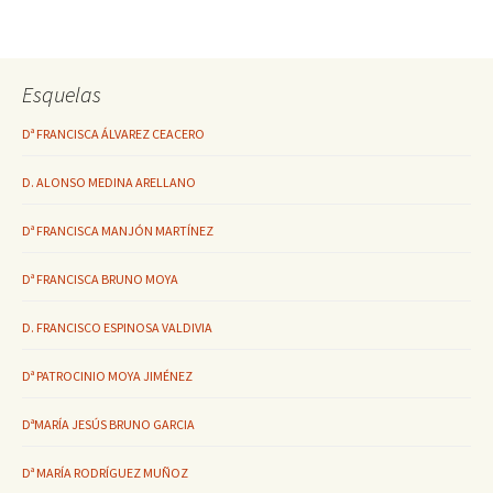
Esquelas
Dª FRANCISCA ÁLVAREZ CEACERO
D. ALONSO MEDINA ARELLANO
Dª FRANCISCA MANJÓN MARTÍNEZ
Dª FRANCISCA BRUNO MOYA
D. FRANCISCO ESPINOSA VALDIVIA
Dª PATROCINIO MOYA JIMÉNEZ
DªMARÍA JESÚS BRUNO GARCIA
Dª MARÍA RODRÍGUEZ MUÑOZ