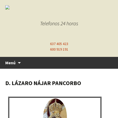
Telefonos 24 horas
637 405 423
600 919 191
Ir
Menú
al
contenido
D. LÁZARO NÁJAR PANCORBO