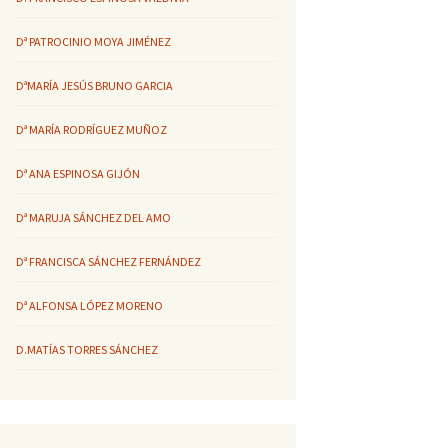
Dª PATROCINIO MOYA JIMÉNEZ
DªMARÍA JESÚS BRUNO GARCIA
Dª MARÍA RODRÍGUEZ MUÑOZ
Dª ANA ESPINOSA GIJÓN
Dª MARUJA SÁNCHEZ DEL AMO
Dª FRANCISCA SÁNCHEZ FERNÁNDEZ
Dª ALFONSA LÓPEZ MORENO
D.MATÍAS TORRES SÁNCHEZ