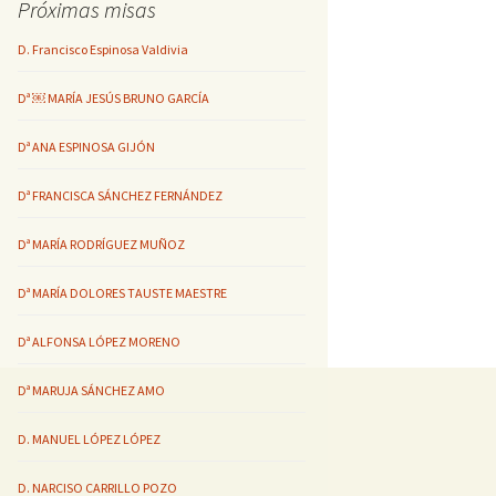
Próximas misas
D. Francisco Espinosa Valdivia
Dª ￼ MARÍA JESÚS BRUNO GARCÍA
Dª ANA ESPINOSA GIJÓN
Dª FRANCISCA SÁNCHEZ FERNÁNDEZ
Dª MARÍA RODRÍGUEZ MUÑOZ
Dª MARÍA DOLORES TAUSTE MAESTRE
Dª ALFONSA LÓPEZ MORENO
Dª MARUJA SÁNCHEZ AMO
D. MANUEL LÓPEZ LÓPEZ
D. NARCISO CARRILLO POZO