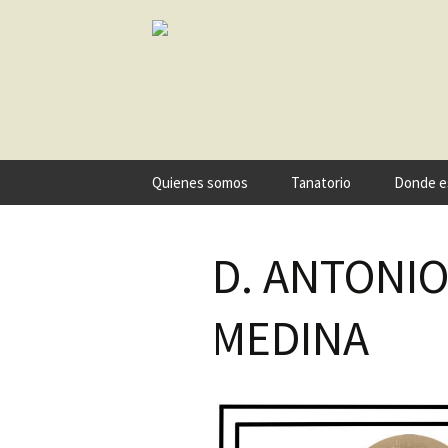
Ir
Quienes somos
Tanatorio
Donde e
al
contenido
D. ANTONI
MEDINA