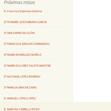
Próximas misas
D. Francisco Espinosa Valdivia
Dª ￼ MARÍA JESÚS BRUNO GARCÍA
Dª ANA ESPINOSA GIJÓN
Dª FRANCISCA SÁNCHEZ FERNÁNDEZ
Dª MARÍA RODRÍGUEZ MUÑOZ
Dª MARÍA DOLORES TAUSTE MAESTRE
Dª ALFONSA LÓPEZ MORENO
Dª MARUJA SÁNCHEZ AMO
D. MANUEL LÓPEZ LÓPEZ
D. NARCISO CARRILLO POZO